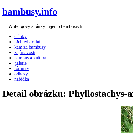
bambusy.info
— Wufengovy stránky nejen o bambusech —
články
přehled druhů
kam za bambusy
zajímavosti
bambus a kultura
galerie
fórum »
odkazy
nabídka
Detail obrázku: Phyllostachys-