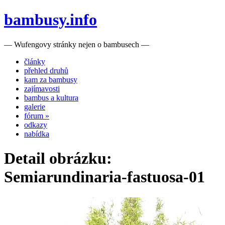
bambusy.info
— Wufengovy stránky nejen o bambusech —
články
přehled druhů
kam za bambusy
zajímavosti
bambus a kultura
galerie
fórum »
odkazy
nabídka
Detail obrázku:
Semiarundinaria-fastuosa-01