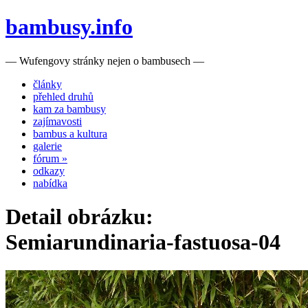
bambusy.info
— Wufengovy stránky nejen o bambusech —
články
přehled druhů
kam za bambusy
zajímavosti
bambus a kultura
galerie
fórum »
odkazy
nabídka
Detail obrázku:
Semiarundinaria-fastuosa-04