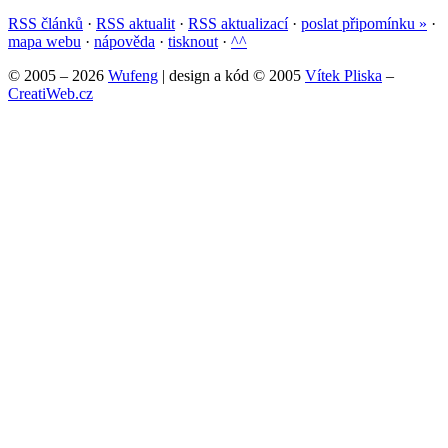
RSS článků
·
RSS aktualit
·
RSS aktualizací
·
poslat připomínku »
·
mapa webu
·
nápověda
·
tisknout
·
^^
© 2005 – 2026
Wufeng
| design a kód © 2005
Vítek Pliska
–
CreatiWeb.cz