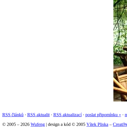
RSS článků
·
RSS aktualit
·
RSS aktualizací
·
poslat připomínku »
·
© 2005 – 2026
Wufeng
| design a kód © 2005
Vítek Pliska
–
CreatiW