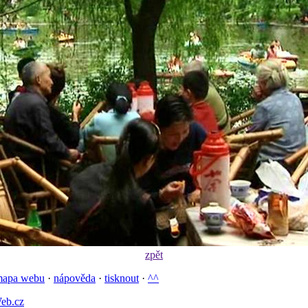
zpět
mapa webu
·
nápověda
·
tisknout
·
^^
eb.cz