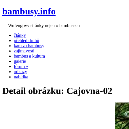
bambusy.info
— Wufengovy stránky nejen o bambusech —
články
přehled druhů
kam za bambusy
zajímavosti
bambus a kultura
galerie
fórum »
odkazy
nabídka
Detail obrázku: Cajovna-02