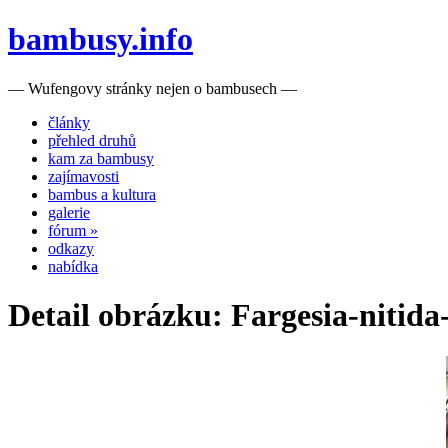
bambusy.info
— Wufengovy stránky nejen o bambusech —
články
přehled druhů
kam za bambusy
zajímavosti
bambus a kultura
galerie
fórum »
odkazy
nabídka
Detail obrázku: Fargesia-nitida