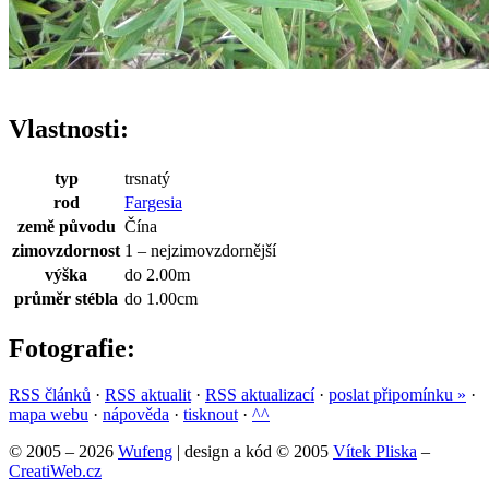
Vlastnosti:
typ
trsnatý
rod
Fargesia
země původu
Čína
zimovzdornost
1 – nejzimovzdornější
výška
do 2.00m
průměr stébla
do 1.00cm
Fotografie:
RSS článků
·
RSS aktualit
·
RSS aktualizací
·
poslat připomínku »
·
mapa webu
·
nápověda
·
tisknout
·
^^
© 2005 – 2026
Wufeng
| design a kód © 2005
Vítek Pliska
–
CreatiWeb.cz