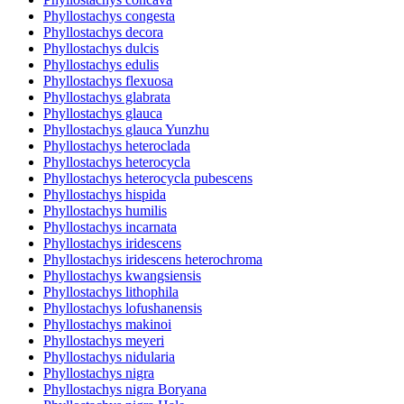
Phyllostachys congesta
Phyllostachys decora
Phyllostachys dulcis
Phyllostachys edulis
Phyllostachys flexuosa
Phyllostachys glabrata
Phyllostachys glauca
Phyllostachys glauca Yunzhu
Phyllostachys heteroclada
Phyllostachys heterocycla
Phyllostachys heterocycla pubescens
Phyllostachys hispida
Phyllostachys humilis
Phyllostachys incarnata
Phyllostachys iridescens
Phyllostachys iridescens heterochroma
Phyllostachys kwangsiensis
Phyllostachys lithophila
Phyllostachys lofushanensis
Phyllostachys makinoi
Phyllostachys meyeri
Phyllostachys nidularia
Phyllostachys nigra
Phyllostachys nigra Boryana