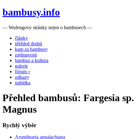
bambusy.info
— Wufengovy stránky nejen o bambusech —
články
přehled druhů
kam za bambusy
zajímavosti
bambus a kultura
galerie
fórum »
odkazy
nabídka
Přehled bambusů: Fargesia sp.
Magnus
Rychlý výběr
Arundinaria appalachiana