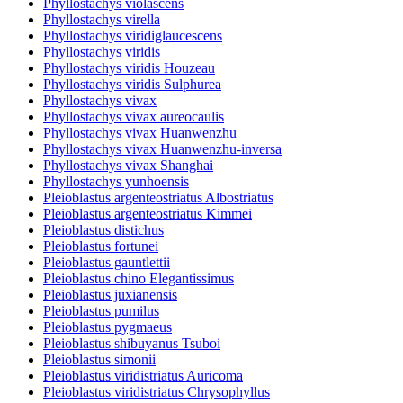
Phyllostachys violascens
Phyllostachys virella
Phyllostachys viridiglaucescens
Phyllostachys viridis
Phyllostachys viridis Houzeau
Phyllostachys viridis Sulphurea
Phyllostachys vivax
Phyllostachys vivax aureocaulis
Phyllostachys vivax Huanwenzhu
Phyllostachys vivax Huanwenzhu-inversa
Phyllostachys vivax Shanghai
Phyllostachys yunhoensis
Pleioblastus argenteostriatus Albostriatus
Pleioblastus argenteostriatus Kimmei
Pleioblastus distichus
Pleioblastus fortunei
Pleioblastus gauntlettii
Pleioblastus chino Elegantissimus
Pleioblastus juxianensis
Pleioblastus pumilus
Pleioblastus pygmaeus
Pleioblastus shibuyanus Tsuboi
Pleioblastus simonii
Pleioblastus viridistriatus Auricoma
Pleioblastus viridistriatus Chrysophyllus