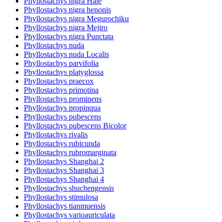
Phyllostachys nigra Hale
Phyllostachys nigra henonis
Phyllostachys nigra Megurochiku
Phyllostachys nigra Mejiro
Phyllostachys nigra Punctata
Phyllostachys nuda
Phyllostachys nuda Localis
Phyllostachys parvifolia
Phyllostachys platyglossa
Phyllostachys praecox
Phyllostachys primotina
Phyllostachys prominens
Phyllostachys propinqua
Phyllostachys pubescens
Phyllostachys pubescens Bicolor
Phyllostachys rivalis
Phyllostachys rubicunda
Phyllostachys rubromarginata
Phyllostachys Shanghai 2
Phyllostachys Shanghai 3
Phyllostachys Shanghai 4
Phyllostachys shuchengensis
Phyllostachys stimulosa
Phyllostachys tianmuensis
Phyllostachys varioauriculata