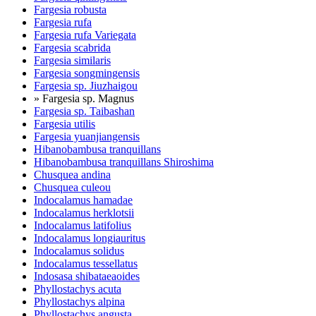
Fargesia robusta
Fargesia rufa
Fargesia rufa Variegata
Fargesia scabrida
Fargesia similaris
Fargesia songmingensis
Fargesia sp. Jiuzhaigou
» Fargesia sp. Magnus
Fargesia sp. Taibashan
Fargesia utilis
Fargesia yuanjiangensis
Hibanobambusa tranquillans
Hibanobambusa tranquillans Shiroshima
Chusquea andina
Chusquea culeou
Indocalamus hamadae
Indocalamus herklotsii
Indocalamus latifolius
Indocalamus longiauritus
Indocalamus solidus
Indocalamus tessellatus
Indosasa shibataeaoides
Phyllostachys acuta
Phyllostachys alpina
Phyllostachys angusta