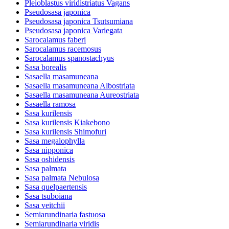
Pleioblastus viridistriatus Vagans
Pseudosasa japonica
Pseudosasa japonica Tsutsumiana
Pseudosasa japonica Variegata
Sarocalamus faberi
Sarocalamus racemosus
Sarocalamus spanostachyus
Sasa borealis
Sasaella masamuneana
Sasaella masamuneana Albostriata
Sasaella masamuneana Aureostriata
Sasaella ramosa
Sasa kurilensis
Sasa kurilensis Kiakebono
Sasa kurilensis Shimofuri
Sasa megalophylla
Sasa nipponica
Sasa oshidensis
Sasa palmata
Sasa palmata Nebulosa
Sasa quelpaertensis
Sasa tsuboiana
Sasa veitchii
Semiarundinaria fastuosa
Semiarundinaria viridis