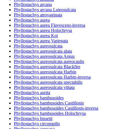
Phyllostachys arcana
Phyllostachys arcana Luteosulcata
Phyllostachys atrovaginata
Phyllostachys aurea
Phyllostachys aurea Flavescens-inversa
Phyllostachys aurea Holochrysa
Phyllostachys aurea Koi
Phyllostachys aurea Variegata
Phyllostachys aureosulcata
Phyllostachys aureosulcata alata
Phyllostachys aureosulcata Argus
Phyllostachys aureosulcata aureocaulis
Phyllostachys aureosulcata Blackfire
Phyllostachys aureosulcata Harbin
Phyllostachys aureosulcata Harbin-inversa
Phyllostachys aureosulcata spectabilis
Phyllostachys aureosulcata vittata
Phyllostachys aurita
Phyllostachys bambusoides
Phyllostachys bambusoides Castillonis
Phyllostachys bambusoides Castillonis-inversa
Phyllostachys bambusoides Holochrysa
Phyllostachys bissetii
Phyllostachys circumpilis
Phyllostachys concava