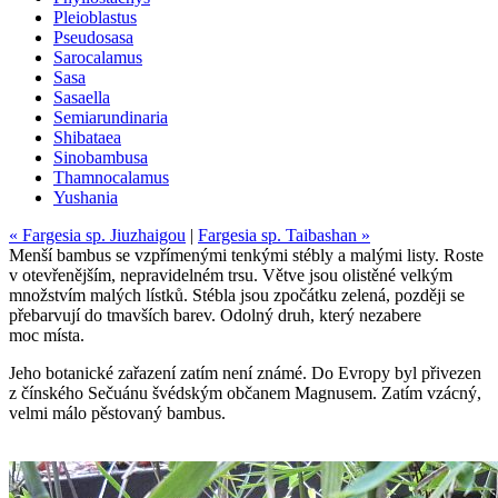
Pleioblastus
Pseudosasa
Sarocalamus
Sasa
Sasaella
Semiarundinaria
Shibataea
Sinobambusa
Thamnocalamus
Yushania
« Fargesia sp. Jiuzhaigou
|
Fargesia sp. Taibashan »
Menší bambus se vzpřímenými tenkými stébly a malými listy. Roste
v otevřenějším, nepravidelném trsu. Větve jsou olistěné velkým
množstvím malých lístků. Stébla jsou zpočátku zelená, později se
přebarvují do tmavších barev. Odolný druh, který nezabere
moc místa.
Jeho botanické zařazení zatím není známé. Do Evropy byl přivezen
z čínského Sečuánu švédským občanem Magnusem. Zatím vzácný,
velmi málo pěstovaný bambus.