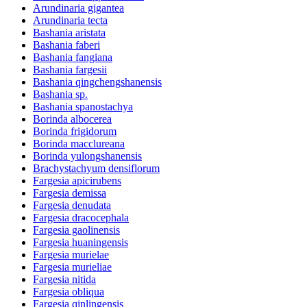
Arundinaria gigantea
Arundinaria tecta
Bashania aristata
Bashania faberi
Bashania fangiana
Bashania fargesii
Bashania qingchengshanensis
Bashania sp.
Bashania spanostachya
Borinda albocerea
Borinda frigidorum
Borinda macclureana
Borinda yulongshanensis
Brachystachyum densiflorum
Fargesia apicirubens
Fargesia demissa
Fargesia denudata
Fargesia dracocephala
Fargesia gaolinensis
Fargesia huaningensis
Fargesia murielae
Fargesia murieliae
Fargesia nitida
Fargesia obliqua
Fargesia qinlingensis