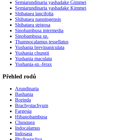
Semiarundinaria yashadake Gimmei
Semiarundinaria yashadake Kimmei
Shibataea lancifolia
Shibataea nanpingensis
Shibataea strigosa
Sinobambusa intermedia
Sinobambusa sp.
Thamnocalamus tessellatus
Yushania brevipaniculata
Yushania chungii
Yushania maculata
Yushania-sp.-ferax
Přehled rodů
Arundinaria
Bashania
Borinda
Brachystachyum
Fargesia
Hibanobambusa
Chusquea
Indocalamus
Indosasa
Phyllostachys