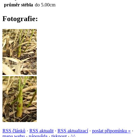
průměr stébla
do 5.00cm
Fotografie:
RSS článků
·
RSS aktualit
·
RSS aktualizací
·
poslat připomínku »
·
mapa webu
·
nápověda
·
tisknout
·
^^