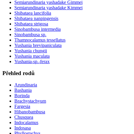
Semiarundinaria yashadake Gimmei
Semiarundinaria yashadake Kimmei
Shibataea lancifolia
Shibataea nanpingensis
Shibataea strigosa
Sinobambusa intermedia
Sinobambusa sp.
Thamnocalamus tessellatus
Yushania brevipaniculata
Yushania chungii
Yushania maculata
Yushania-sp.-ferax
Přehled rodů
Arundinaria
Bashania
Borinda
Brachystachyum
Fargesia
Hibanobambusa
Chusquea
Indocalamus
Indosasa
Phyllostachys