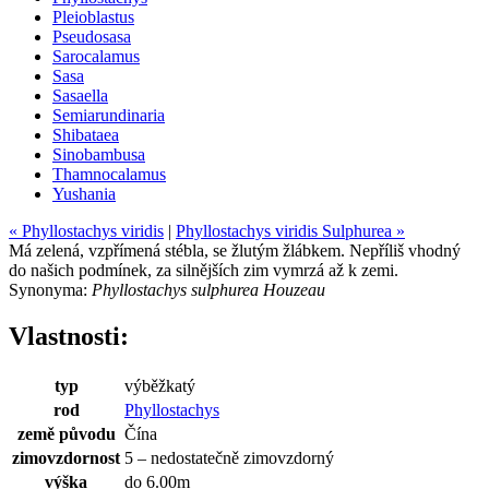
Pleioblastus
Pseudosasa
Sarocalamus
Sasa
Sasaella
Semiarundinaria
Shibataea
Sinobambusa
Thamnocalamus
Yushania
« Phyllostachys viridis
|
Phyllostachys viridis Sulphurea »
Má zelená, vzpřímená stébla, se žlutým žlábkem. Nepříliš vhodný
do našich podmínek, za silnějších zim vymrzá až k zemi.
Synonyma:
Phyllostachys sulphurea Houzeau
Vlastnosti:
typ
výběžkatý
rod
Phyllostachys
země původu
Čína
zimovzdornost
5 – nedostatečně zimovzdorný
výška
do 6.00m