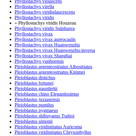
Phyllostachys violascens
Phyllostachys virella
Phyllostachys viridiglaucescens
Phyllostachys viridis
» Phyllostachys viridis Houzeau
Phyllostachys viridis Sulphurea
Phyllostachys vivax
Phyllostachys vivax aureocaulis
Phyllostachys vivax Huanwenzhu
Phyllostachys vivax Huanwenzhu-inversa
Phyllostachys vivax Shanghai
Phyllostachys yunhoensis
Pleioblastus argenteostriatus Albostriatus
Pleioblastus argenteostriatus Kimmei
Pleioblastus distichus
Pleioblastus fortunei
Pleioblastus gauntlettii
Pleioblastus chino Elegantissimus
Pleioblastus juxianensis
Pleioblastus pumilus
Pleioblastus pygmaeus
Pleioblastus shibuyanus Tsuboi
Pleioblastus simonii
Pleioblastus viridistriatus Auricoma
Pleioblastus viridistriatus Chrysophyllus