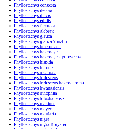
Phyllostachys congesta
Phyllostachys decora
Phyllostachys dulcis
Phyllostachys edulis
Phyllostachys flexuosa
Phyllostachys glabrata
Phyllostachys glauca
Phyllostachys glauca Yunzhu
Phyllostachys heteroclada
Phyllostachys heterocycla
Phyllostachys heterocycla pubescens
Phyllostachys hispida
Phyllostachys humilis
Phyllostachys incarnata
Phyllostachys iridescens
Phyllostachys iridescens heterochroma
Phyllostachys kwangsiensis
Phyllostachys lithophila
Phyllostachys lofushanensis
Phyllostachys makinoi
Phyllostachys meyeri
Phyllostachys nidularia
Phyllostachys nigra
Phyllostachys nigra Boryana