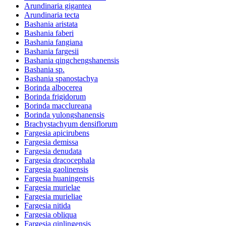
Arundinaria gigantea
Arundinaria tecta
Bashania aristata
Bashania faberi
Bashania fangiana
Bashania fargesii
Bashania qingchengshanensis
Bashania sp.
Bashania spanostachya
Borinda albocerea
Borinda frigidorum
Borinda macclureana
Borinda yulongshanensis
Brachystachyum densiflorum
Fargesia apicirubens
Fargesia demissa
Fargesia denudata
Fargesia dracocephala
Fargesia gaolinensis
Fargesia huaningensis
Fargesia murielae
Fargesia murieliae
Fargesia nitida
Fargesia obliqua
Fargesia qinlingensis