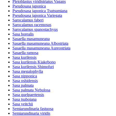
Pleioblastus viridistriatus Vagans
Pseudosasa japonica
Pseudosasa japonica Tsutsumiana
Pseudosasa japonica Variegata
Sarocalamus faberi
Sarocalamus racemosus
Sarocalamus spanostachyus
Sasa borealis
Sasaella masamuneana
Sasaella masamuneana Albostriata
Sasaella masamuneana Aureostriata
Sasaella ramosa
Sasa kurilensis
Sasa kurilensis Kiakebono
Sasa kurilensis Shimofuri
Sasa megalophylla
Sasa nipponica
Sasa oshidensis
Sasa palmata
Sasa palmata Nebulosa
Sasa quelpaertensis
Sasa tsuboiana
Sasa veitchii
Semiarundinaria fastuosa
Semiarundinaria viridis