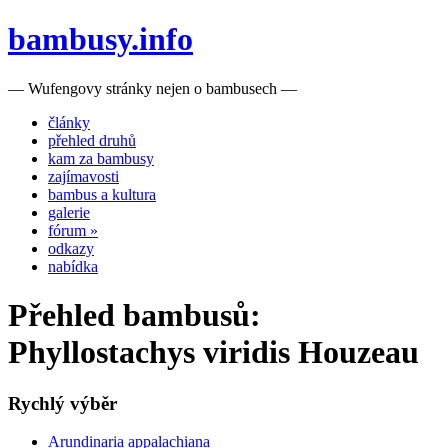
bambusy.info
— Wufengovy stránky nejen o bambusech —
články
přehled druhů
kam za bambusy
zajímavosti
bambus a kultura
galerie
fórum »
odkazy
nabídka
Přehled bambusů:
Phyllostachys viridis Houzeau
Rychlý výběr
Arundinaria appalachiana