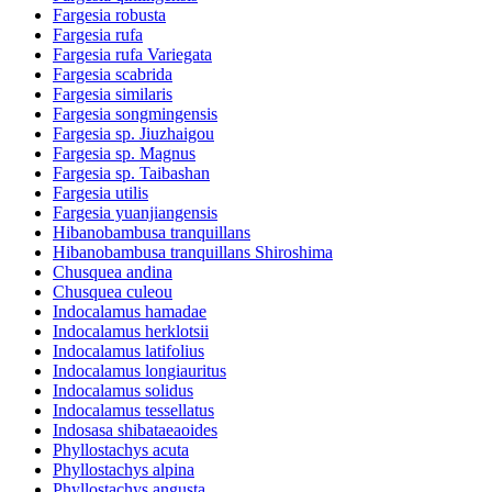
Fargesia robusta
Fargesia rufa
Fargesia rufa Variegata
Fargesia scabrida
Fargesia similaris
Fargesia songmingensis
Fargesia sp. Jiuzhaigou
Fargesia sp. Magnus
Fargesia sp. Taibashan
Fargesia utilis
Fargesia yuanjiangensis
Hibanobambusa tranquillans
Hibanobambusa tranquillans Shiroshima
Chusquea andina
Chusquea culeou
Indocalamus hamadae
Indocalamus herklotsii
Indocalamus latifolius
Indocalamus longiauritus
Indocalamus solidus
Indocalamus tessellatus
Indosasa shibataeaoides
Phyllostachys acuta
Phyllostachys alpina
Phyllostachys angusta