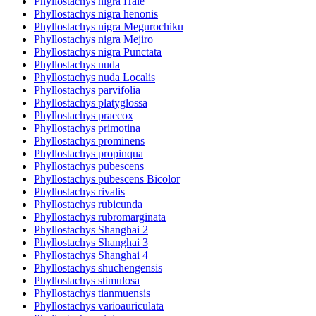
Phyllostachys nigra Hale
Phyllostachys nigra henonis
Phyllostachys nigra Megurochiku
Phyllostachys nigra Mejiro
Phyllostachys nigra Punctata
Phyllostachys nuda
Phyllostachys nuda Localis
Phyllostachys parvifolia
Phyllostachys platyglossa
Phyllostachys praecox
Phyllostachys primotina
Phyllostachys prominens
Phyllostachys propinqua
Phyllostachys pubescens
Phyllostachys pubescens Bicolor
Phyllostachys rivalis
Phyllostachys rubicunda
Phyllostachys rubromarginata
Phyllostachys Shanghai 2
Phyllostachys Shanghai 3
Phyllostachys Shanghai 4
Phyllostachys shuchengensis
Phyllostachys stimulosa
Phyllostachys tianmuensis
Phyllostachys varioauriculata