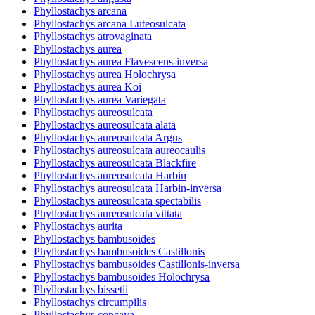
Phyllostachys arcana
Phyllostachys arcana Luteosulcata
Phyllostachys atrovaginata
Phyllostachys aurea
Phyllostachys aurea Flavescens-inversa
Phyllostachys aurea Holochrysa
Phyllostachys aurea Koi
Phyllostachys aurea Variegata
Phyllostachys aureosulcata
Phyllostachys aureosulcata alata
Phyllostachys aureosulcata Argus
Phyllostachys aureosulcata aureocaulis
Phyllostachys aureosulcata Blackfire
Phyllostachys aureosulcata Harbin
Phyllostachys aureosulcata Harbin-inversa
Phyllostachys aureosulcata spectabilis
Phyllostachys aureosulcata vittata
Phyllostachys aurita
Phyllostachys bambusoides
Phyllostachys bambusoides Castillonis
Phyllostachys bambusoides Castillonis-inversa
Phyllostachys bambusoides Holochrysa
Phyllostachys bissetii
Phyllostachys circumpilis
Phyllostachys concava