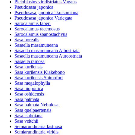
Pleioblastus viridistriatus Vagans
Pseudosasa japonica
Pseudosasa japonica Tsutsumiana
Pseudosasa japonica Variegata
Sarocalamus faberi
Sarocalamus racemosus
Sarocalamus spanostachyus
Sasa borealis
Sasaella masamuneana
Sasaella masamuneana Albostriata
Sasaella masamuneana Aureostriata
Sasaella ramosa
Sasa kurilensis
Sasa kurilensis Kiakebono
Sasa kurilensis Shimofuri
Sasa megalophylla
Sasa nipponica
Sasa oshidensis
Sasa palmata
Sasa palmata Nebulosa
Sasa quelpaertensis
Sasa tsuboiana
Sasa veitchii
Semiarundinaria fastuosa
Semiarundinaria viridis