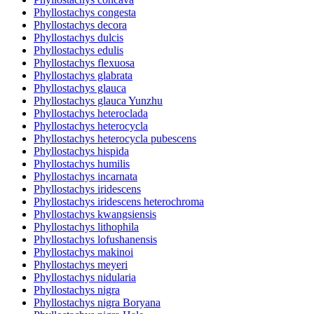
Phyllostachys congesta
Phyllostachys decora
Phyllostachys dulcis
Phyllostachys edulis
Phyllostachys flexuosa
Phyllostachys glabrata
Phyllostachys glauca
Phyllostachys glauca Yunzhu
Phyllostachys heteroclada
Phyllostachys heterocycla
Phyllostachys heterocycla pubescens
Phyllostachys hispida
Phyllostachys humilis
Phyllostachys incarnata
Phyllostachys iridescens
Phyllostachys iridescens heterochroma
Phyllostachys kwangsiensis
Phyllostachys lithophila
Phyllostachys lofushanensis
Phyllostachys makinoi
Phyllostachys meyeri
Phyllostachys nidularia
Phyllostachys nigra
Phyllostachys nigra Boryana