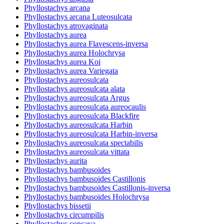
Phyllostachys arcana
Phyllostachys arcana Luteosulcata
Phyllostachys atrovaginata
Phyllostachys aurea
Phyllostachys aurea Flavescens-inversa
Phyllostachys aurea Holochrysa
Phyllostachys aurea Koi
Phyllostachys aurea Variegata
Phyllostachys aureosulcata
Phyllostachys aureosulcata alata
Phyllostachys aureosulcata Argus
Phyllostachys aureosulcata aureocaulis
Phyllostachys aureosulcata Blackfire
Phyllostachys aureosulcata Harbin
Phyllostachys aureosulcata Harbin-inversa
Phyllostachys aureosulcata spectabilis
Phyllostachys aureosulcata vittata
Phyllostachys aurita
Phyllostachys bambusoides
Phyllostachys bambusoides Castillonis
Phyllostachys bambusoides Castillonis-inversa
Phyllostachys bambusoides Holochrysa
Phyllostachys bissetii
Phyllostachys circumpilis
Phyllostachys concava