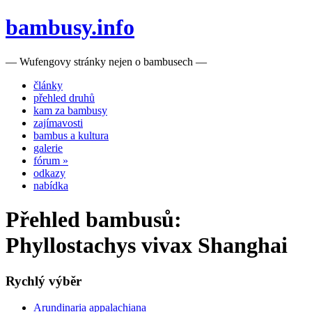
bambusy.info
— Wufengovy stránky nejen o bambusech —
články
přehled druhů
kam za bambusy
zajímavosti
bambus a kultura
galerie
fórum »
odkazy
nabídka
Přehled bambusů:
Phyllostachys vivax Shanghai
Rychlý výběr
Arundinaria appalachiana