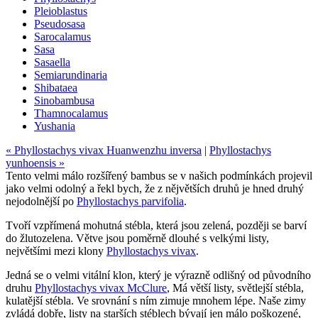
Pleioblastus
Pseudosasa
Sarocalamus
Sasa
Sasaella
Semiarundinaria
Shibataea
Sinobambusa
Thamnocalamus
Yushania
« Phyllostachys vivax Huanwenzhu inversa
|
Phyllostachys
yunhoensis »
Tento velmi málo rozšířený bambus se v našich podmínkách projevil
jako velmi odolný a řekl bych, že z nějvětších druhů je hned druhý
nejodolnější po
Phyllostachys parvifolia
.
Tvoří vzpřímená mohutná stébla, která jsou zelená, později se barví
do žlutozelena. Větve jsou poměrně dlouhé s velkými listy,
největšími mezi klony
Phyllostachys vivax
.
Jedná se o velmi vitální klon, který je výrazně odlišný od původního
druhu
Phyllostachys vivax McClure
, Má větší listy, světlejší stébla,
kulatější stébla. Ve srovnání s ním zimuje mnohem lépe. Naše zimy
zvládá dobře, listy na starších stéblech bývají jen málo poškozené,