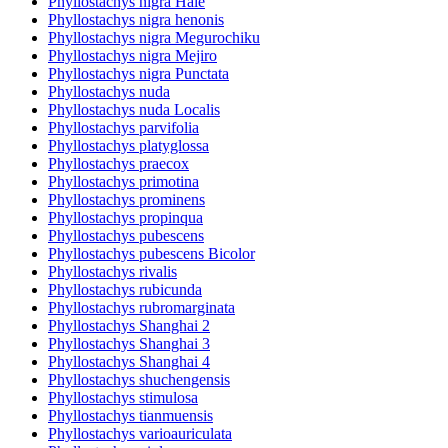
Phyllostachys nigra Hale
Phyllostachys nigra henonis
Phyllostachys nigra Megurochiku
Phyllostachys nigra Mejiro
Phyllostachys nigra Punctata
Phyllostachys nuda
Phyllostachys nuda Localis
Phyllostachys parvifolia
Phyllostachys platyglossa
Phyllostachys praecox
Phyllostachys primotina
Phyllostachys prominens
Phyllostachys propinqua
Phyllostachys pubescens
Phyllostachys pubescens Bicolor
Phyllostachys rivalis
Phyllostachys rubicunda
Phyllostachys rubromarginata
Phyllostachys Shanghai 2
Phyllostachys Shanghai 3
Phyllostachys Shanghai 4
Phyllostachys shuchengensis
Phyllostachys stimulosa
Phyllostachys tianmuensis
Phyllostachys varioauriculata