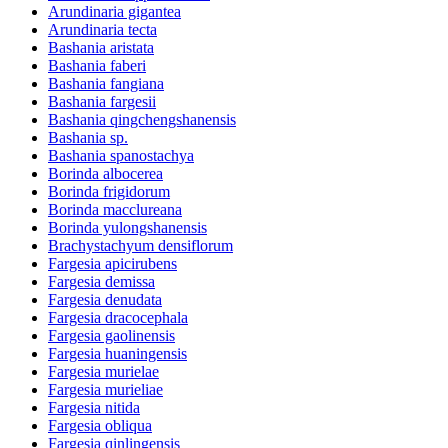
Arundinaria gigantea
Arundinaria tecta
Bashania aristata
Bashania faberi
Bashania fangiana
Bashania fargesii
Bashania qingchengshanensis
Bashania sp.
Bashania spanostachya
Borinda albocerea
Borinda frigidorum
Borinda macclureana
Borinda yulongshanensis
Brachystachyum densiflorum
Fargesia apicirubens
Fargesia demissa
Fargesia denudata
Fargesia dracocephala
Fargesia gaolinensis
Fargesia huaningensis
Fargesia murielae
Fargesia murieliae
Fargesia nitida
Fargesia obliqua
Fargesia qinlingensis