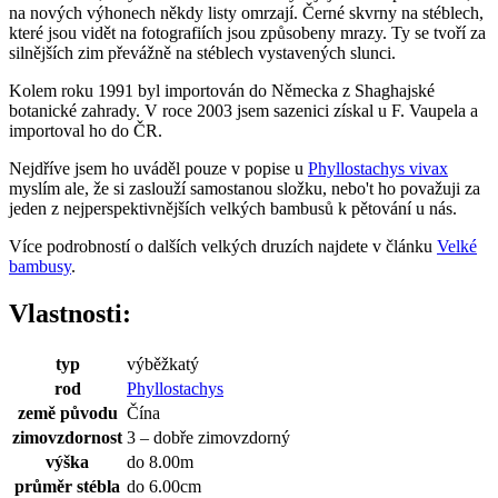
na nových výhonech někdy listy omrzají. Černé skvrny na stéblech,
které jsou vidět na fotografiích jsou způsobeny mrazy. Ty se tvoří za
silnějších zim převážně na stéblech vystavených slunci.
Kolem roku 1991 byl importován do Německa z Shaghajské
botanické zahrady. V roce 2003 jsem sazenici získal u F. Vaupela a
importoval ho do ČR.
Nejdříve jsem ho uváděl pouze v popise u
Phyllostachys vivax
myslím ale, že si zaslouží samostanou složku, nebo't ho považuji za
jeden z nejperspektiv­nějších velkých bambusů k pětování u nás.
Více podrobností o dalších velkých druzích najdete v článku
Velké
bambusy
.
Vlastnosti:
typ
výběžkatý
rod
Phyllostachys
země původu
Čína
zimovzdornost
3 – dobře zimovzdorný
výška
do 8.00m
průměr stébla
do 6.00cm