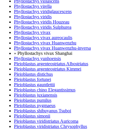
Phyllostachys violascens
Phyllostachys virella
Phyllostachys viridiglaucescens
Phyllostachys viridis
Phyllostachys viridis Houzeau
Phyllostachys viridis Sulphurea
Phyllostachys vivax
Phyllostachys vivax aureocaulis
Phyllostachys vivax Huanwenzhu
Phyllostachys vivax Huanwenzhu-inversa
» Phyllostachys vivax Shanghai
Phyllostachys yunhoensis
Pleioblastus argenteostriatus Albostriatus
Pleioblastus argenteostriatus Kimmei
Pleioblastus distichus
Pleioblastus fortunei
Pleioblastus gauntlettii
Pleioblastus chino Elegantissimus
Pleioblastus juxianensis
Pleioblastus pumilus
Pleioblastus pygmaeus
Pleioblastus shibuyanus Tsuboi
Pleioblastus simonii
Pleioblastus viridistriatus Auricoma
Pleioblastus viridistriatus Chrysophyllus