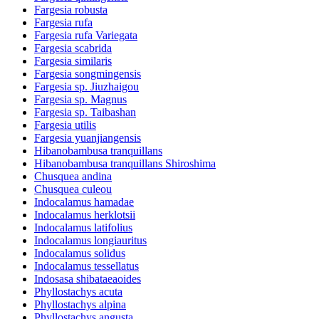
Fargesia robusta
Fargesia rufa
Fargesia rufa Variegata
Fargesia scabrida
Fargesia similaris
Fargesia songmingensis
Fargesia sp. Jiuzhaigou
Fargesia sp. Magnus
Fargesia sp. Taibashan
Fargesia utilis
Fargesia yuanjiangensis
Hibanobambusa tranquillans
Hibanobambusa tranquillans Shiroshima
Chusquea andina
Chusquea culeou
Indocalamus hamadae
Indocalamus herklotsii
Indocalamus latifolius
Indocalamus longiauritus
Indocalamus solidus
Indocalamus tessellatus
Indosasa shibataeaoides
Phyllostachys acuta
Phyllostachys alpina
Phyllostachys angusta