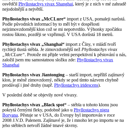
osvědčil
Phyllostachys vivax Shanghai
, který je z nich v mé zahradě
nejodolnější a největší.
Phyllostachys vivax „McCLure“
import z USA, pomaleji narůstá.
Podle původních informací by to měl být v dospělosti
nejzimovzdornější klon což se mi nepotvrdilo. Výhonky zpočátku
rostou šikmo, později se vzpřimují. V USA dorůstá 18 metrů.
Phyllostachys vivax „Shanghai“
import z Číny, v mládí tvoří
rychleji tlustá stébla. Je zimovzdornější než
Phyllostachys vivax
„McCLure“
. Protože mi přijde velmi perspektivní k pěstování u nás,
založil jsem mu samostatnou složku zde:
Phyllostachys vivax
Shanghai
Phyllostachys vivax Jiantonging
– starší import, nepříliš zajímavý
klon, je méně zimovzdorný, někdy se pod tímto názvem chybně
prodávají i jiné druhy (např.
Phyllostachys iridescens
).
V poslední době se objevily nové vivaxy.
Phyllostachys vivax „Black spot“
– stébla u tohoto klonu jsou
pokrytá černými fleky, podobně jako u
Phyllostachys nigra
Boryana
. Pěstuje se v USA, do Evropy byl importován v roce
2008 J.V.D. Palenem. Zajímavé je, že i mnoho let po importu se na
jeho stéblech netvoří žádné tmavé skvrny.