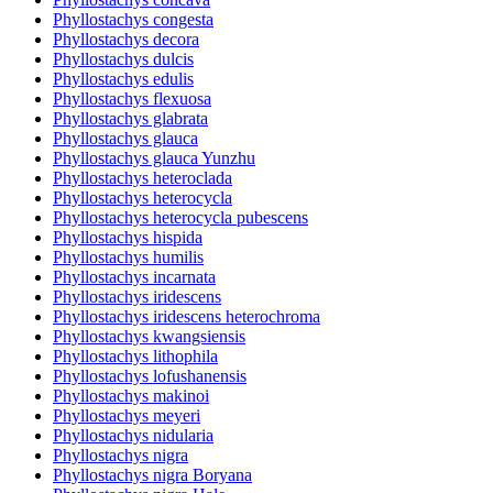
Phyllostachys congesta
Phyllostachys decora
Phyllostachys dulcis
Phyllostachys edulis
Phyllostachys flexuosa
Phyllostachys glabrata
Phyllostachys glauca
Phyllostachys glauca Yunzhu
Phyllostachys heteroclada
Phyllostachys heterocycla
Phyllostachys heterocycla pubescens
Phyllostachys hispida
Phyllostachys humilis
Phyllostachys incarnata
Phyllostachys iridescens
Phyllostachys iridescens heterochroma
Phyllostachys kwangsiensis
Phyllostachys lithophila
Phyllostachys lofushanensis
Phyllostachys makinoi
Phyllostachys meyeri
Phyllostachys nidularia
Phyllostachys nigra
Phyllostachys nigra Boryana