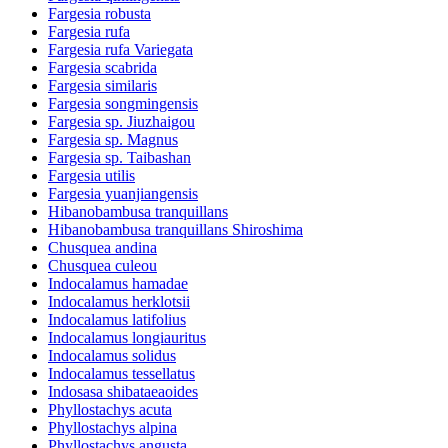
Fargesia robusta
Fargesia rufa
Fargesia rufa Variegata
Fargesia scabrida
Fargesia similaris
Fargesia songmingensis
Fargesia sp. Jiuzhaigou
Fargesia sp. Magnus
Fargesia sp. Taibashan
Fargesia utilis
Fargesia yuanjiangensis
Hibanobambusa tranquillans
Hibanobambusa tranquillans Shiroshima
Chusquea andina
Chusquea culeou
Indocalamus hamadae
Indocalamus herklotsii
Indocalamus latifolius
Indocalamus longiauritus
Indocalamus solidus
Indocalamus tessellatus
Indosasa shibataeaoides
Phyllostachys acuta
Phyllostachys alpina
Phyllostachys angusta