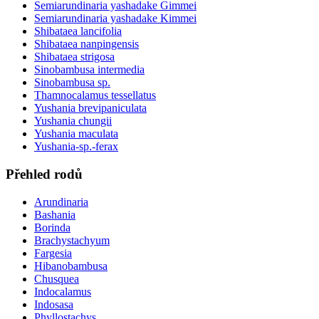
Semiarundinaria yashadake Gimmei
Semiarundinaria yashadake Kimmei
Shibataea lancifolia
Shibataea nanpingensis
Shibataea strigosa
Sinobambusa intermedia
Sinobambusa sp.
Thamnocalamus tessellatus
Yushania brevipaniculata
Yushania chungii
Yushania maculata
Yushania-sp.-ferax
Přehled rodů
Arundinaria
Bashania
Borinda
Brachystachyum
Fargesia
Hibanobambusa
Chusquea
Indocalamus
Indosasa
Phyllostachys