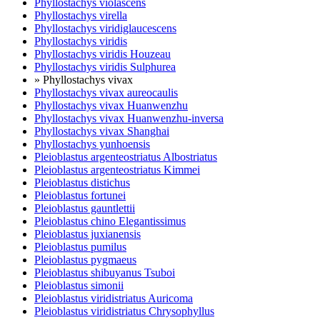
Phyllostachys violascens
Phyllostachys virella
Phyllostachys viridiglaucescens
Phyllostachys viridis
Phyllostachys viridis Houzeau
Phyllostachys viridis Sulphurea
» Phyllostachys vivax
Phyllostachys vivax aureocaulis
Phyllostachys vivax Huanwenzhu
Phyllostachys vivax Huanwenzhu-inversa
Phyllostachys vivax Shanghai
Phyllostachys yunhoensis
Pleioblastus argenteostriatus Albostriatus
Pleioblastus argenteostriatus Kimmei
Pleioblastus distichus
Pleioblastus fortunei
Pleioblastus gauntlettii
Pleioblastus chino Elegantissimus
Pleioblastus juxianensis
Pleioblastus pumilus
Pleioblastus pygmaeus
Pleioblastus shibuyanus Tsuboi
Pleioblastus simonii
Pleioblastus viridistriatus Auricoma
Pleioblastus viridistriatus Chrysophyllus