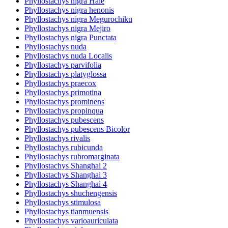
Phyllostachys nigra Hale
Phyllostachys nigra henonis
Phyllostachys nigra Megurochiku
Phyllostachys nigra Mejiro
Phyllostachys nigra Punctata
Phyllostachys nuda
Phyllostachys nuda Localis
Phyllostachys parvifolia
Phyllostachys platyglossa
Phyllostachys praecox
Phyllostachys primotina
Phyllostachys prominens
Phyllostachys propinqua
Phyllostachys pubescens
Phyllostachys pubescens Bicolor
Phyllostachys rivalis
Phyllostachys rubicunda
Phyllostachys rubromarginata
Phyllostachys Shanghai 2
Phyllostachys Shanghai 3
Phyllostachys Shanghai 4
Phyllostachys shuchengensis
Phyllostachys stimulosa
Phyllostachys tianmuensis
Phyllostachys varioauriculata