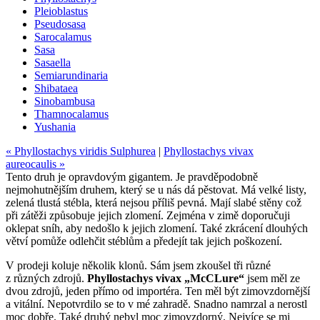
Pleioblastus
Pseudosasa
Sarocalamus
Sasa
Sasaella
Semiarundinaria
Shibataea
Sinobambusa
Thamnocalamus
Yushania
« Phyllostachys viridis Sulphurea
|
Phyllostachys vivax
aureocaulis »
Tento druh je opravdovým gigantem. Je pravděpodobně
nejmohutnějším druhem, který se u nás dá pěstovat. Má velké listy,
zelená tlustá stébla, která nejsou příliš pevná. Mají slabé stěny což
při zátěži způsobuje jejich zlomení. Zejména v zimě doporučuji
oklepat sníh, aby nedošlo k jejich zlomení. Také zkrácení dlouhých
větví pomůže odlehčit stéblům a předejít tak jejich poškození.
V prodeji koluje několik klonů. Sám jsem zkoušel tři různé
z různých zdrojů.
Phyllostachys vivax „McCLure“
jsem měl ze
dvou zdrojů, jeden přímo od importéra. Ten měl být zimovzdornější
a vitální. Nepotvrdilo se to v mé zahradě. Snadno namrzal a nerostl
moc dobře. Také druhý nebyl moc zimovzdorný. Nejvíce se mi