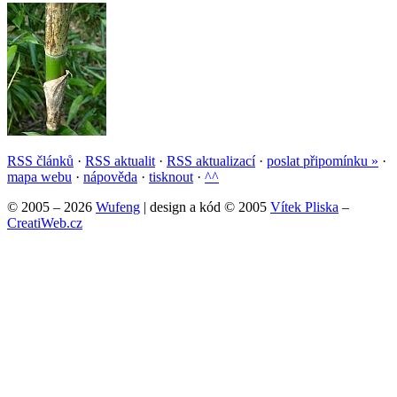
RSS článků
·
RSS aktualit
·
RSS aktualizací
·
poslat připomínku »
·
mapa webu
·
nápověda
·
tisknout
·
^^
© 2005 – 2026
Wufeng
| design a kód © 2005
Vítek Pliska
–
CreatiWeb.cz