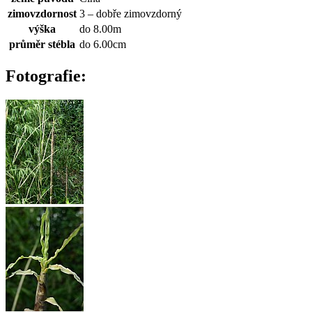
zimovzdornost
3 – dobře zimovzdorný
výška
do 8.00m
průměr stébla
do 6.00cm
Fotografie: