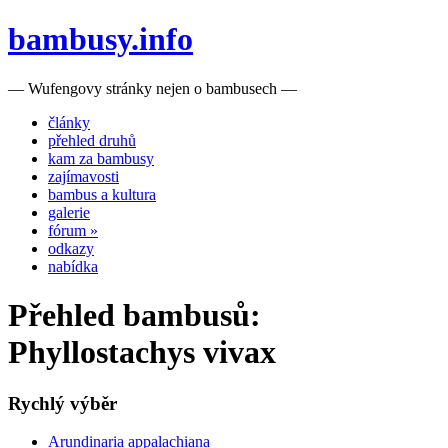
bambusy.info
— Wufengovy stránky nejen o bambusech —
články
přehled druhů
kam za bambusy
zajímavosti
bambus a kultura
galerie
fórum »
odkazy
nabídka
Přehled bambusů:
Phyllostachys vivax
Rychlý výběr
Arundinaria appalachiana