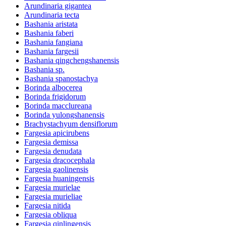
Arundinaria gigantea
Arundinaria tecta
Bashania aristata
Bashania faberi
Bashania fangiana
Bashania fargesii
Bashania qingchengshanensis
Bashania sp.
Bashania spanostachya
Borinda albocerea
Borinda frigidorum
Borinda macclureana
Borinda yulongshanensis
Brachystachyum densiflorum
Fargesia apicirubens
Fargesia demissa
Fargesia denudata
Fargesia dracocephala
Fargesia gaolinensis
Fargesia huaningensis
Fargesia murielae
Fargesia murieliae
Fargesia nitida
Fargesia obliqua
Fargesia qinlingensis