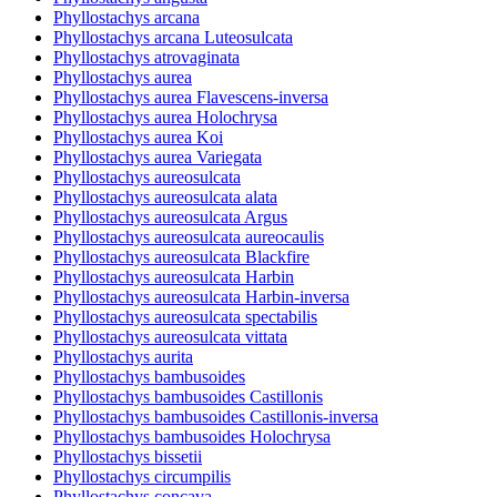
Phyllostachys arcana
Phyllostachys arcana Luteosulcata
Phyllostachys atrovaginata
Phyllostachys aurea
Phyllostachys aurea Flavescens-inversa
Phyllostachys aurea Holochrysa
Phyllostachys aurea Koi
Phyllostachys aurea Variegata
Phyllostachys aureosulcata
Phyllostachys aureosulcata alata
Phyllostachys aureosulcata Argus
Phyllostachys aureosulcata aureocaulis
Phyllostachys aureosulcata Blackfire
Phyllostachys aureosulcata Harbin
Phyllostachys aureosulcata Harbin-inversa
Phyllostachys aureosulcata spectabilis
Phyllostachys aureosulcata vittata
Phyllostachys aurita
Phyllostachys bambusoides
Phyllostachys bambusoides Castillonis
Phyllostachys bambusoides Castillonis-inversa
Phyllostachys bambusoides Holochrysa
Phyllostachys bissetii
Phyllostachys circumpilis
Phyllostachys concava