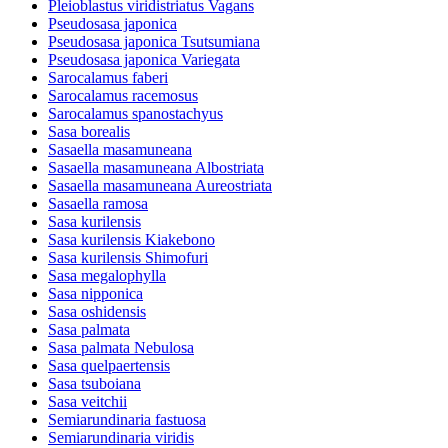
Pleioblastus viridistriatus Vagans
Pseudosasa japonica
Pseudosasa japonica Tsutsumiana
Pseudosasa japonica Variegata
Sarocalamus faberi
Sarocalamus racemosus
Sarocalamus spanostachyus
Sasa borealis
Sasaella masamuneana
Sasaella masamuneana Albostriata
Sasaella masamuneana Aureostriata
Sasaella ramosa
Sasa kurilensis
Sasa kurilensis Kiakebono
Sasa kurilensis Shimofuri
Sasa megalophylla
Sasa nipponica
Sasa oshidensis
Sasa palmata
Sasa palmata Nebulosa
Sasa quelpaertensis
Sasa tsuboiana
Sasa veitchii
Semiarundinaria fastuosa
Semiarundinaria viridis