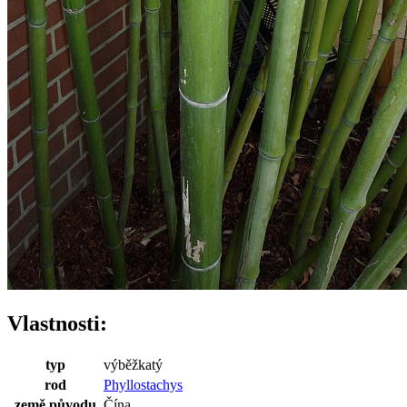
Vlastnosti:
typ
výběžkatý
rod
Phyllostachys
země původu
Čína