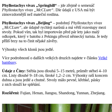
Phyllostachys vivax „Springhill“
– jde zřejmě o semenáč
Phyllostachys vivax „McCLure“
. Dle údajů z USA má být
zimovzdornější než mateční rostlina.
Phyllostachys vivax „Beijing“
– podobný
Phyllostachys vivax
„McCLure“
, ale údajně rychleji narůstá a má větší rozestupy mezi
stvoly. Pokud vím, tak byl importován před pár lety jako malý
odkopek, který v batohu z Pekingu přivezl německý turista. Je tedy
příliš brzy na to činit nějaké závěry.
Výhonky všech klonů jsou jedlé.
Více podrobností o dalších velkých druzích najdete v článku
Velké
bambusy
.
Údaje z Číny:
Stébla jsou dlouhá 5–15 metrů, průměr stébel 4–10
cm. Listy dlouhé 9–18 cm, široké 1,2–2 cm. Výhonky raší koncem
dubna a jsou jedlé a chutné. Stvoly málo pevné, křehké, pásky
z nich slouží ke splétání.
Rozšíření:
Fujian, Henan, Jiangsu, Shandong, Yunnan, Zhejiang.